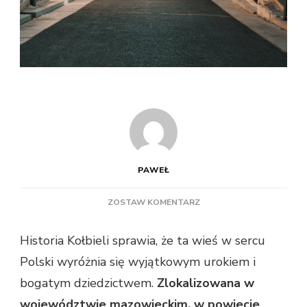
PAWEŁ
DO
ZOSTAW KOMENTARZ
UROK
I
Historia Kołbieli sprawia, że ta wieś w sercu
HISTORIA
Polski wyróżnia się wyjątkowym urokiem i
KOŁBIELI
ZAMKNIĘTA
bogatym dziedzictwem.
Zlokalizowana w
W
województwie mazowieckim, w powiecie
JEDNYM