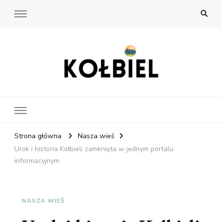
Kołbiel
Twoje źródło wiedzy o wsi
Strona główna
Nasza wieś
Urok i historia Kołbieli zamknięta w jednym portalu
informacyjnym
NASZA WIEŚ